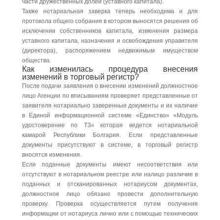
части дружественных долей (уставного капитала).
Также нотариальная заверка теперь необходима и для
протокола общего собрания в котором выносятся решения об
исключении собственников капитала, изменения размера
уставного капитала, назначения и освобождения управителя
(директора), распоряжением недвижимым имуществом
общества.
Как изменилась процедура внесения
изменений в торговый регистр?
После подачи заявления о внесении изменений должностное
лицо Агенции по вписываниям проверяет представленные от
заявителя нотариально заверенные документы и их наличие
в Единой информационной системе «Единство» «Модуль
удостоверение по ТЗ» которая ведется нотариальной
камарой Республики Болгария. Если представленные
документы присутствуют в системе, в торговый регистр
вносятся изменения.
Если поданные документы имеют несоответствия или
отсутствуют в нотариальном реестре или налицо различие в
поданных и отсканированных нотариусом документах,
должностное лицо обязано провести дополнительную
проверку. Проверка осуществляется путем получения
информации от нотариуса лично или с помощью технических