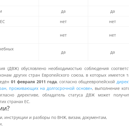
и
да
да
 ЕС
нет
нет
нет
нет
учебных
да
да
ния (ДВЖ) обусловлено необходимостью соблюдения соответс
конам других стран Европейского союза, в которых имеется т
ведён
01 февраля 2011 года
, согласно общеевропейской
дирек
тран, проживающих на долгосрочной основе»
, выполнение кот
огласно директиве, обладатель статуса ДВЖ может получи
гих странах ЕС.
ии?
и, инструкции и разборы по ВНЖ, визам, документам,
и.