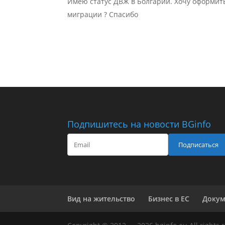
Имею статус ДВЖ в Болгарии. Хочу оформить
миграции ? Спасибо
Подпишитесь на новости BGinfo
Подписаться
Вид на жительство
Бизнес в ЕС
Доку