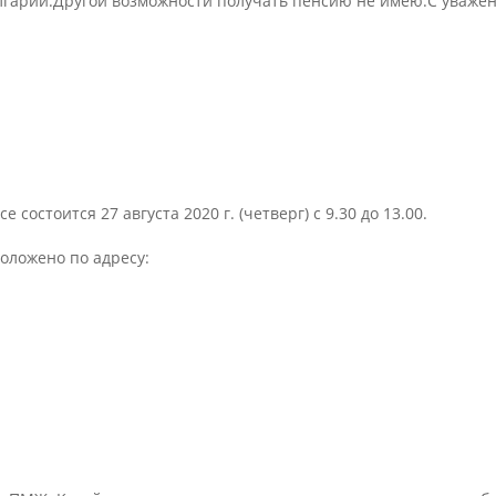
лгарии.Другой возможности получать пенсию не имею.С уваже
состоится 27 августа 2020 г. (четверг) с 9.30 до 13.00.
положено по адресу: