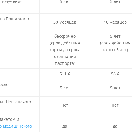
 получения
5 лет
5 лет
 в Болгарии в
30 месяцев
10 месяцев
бессрочно
5 лет
(срок действия
(срок действия
карты до срока
карты 5 лет)
окончания
паспорта)
511 €
56 €
осле
5 лет
5 лет
ны Шенгенского
нет
нет
пакетом и
о медицинского
да
да