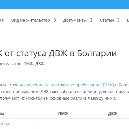
ая
Вид на жительство
Документы
Статьи
 от статуса ДВЖ в Болгарии
жительство
,
ПМЖ, ДВЖ
тличается
разрешение на постоянное пребывание (ПМЖ)
в Болг
очное пребывание (ДВЖ) мы собрали в таблице условия получ
а получают их носители и основные различия между ними.
ва
ПМЖ
ДВЖ
м на