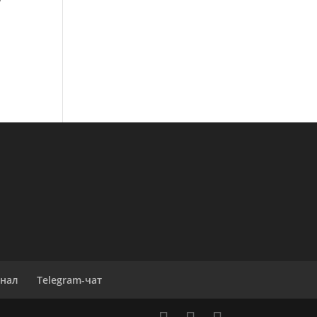
у
анал
Telegram-чат