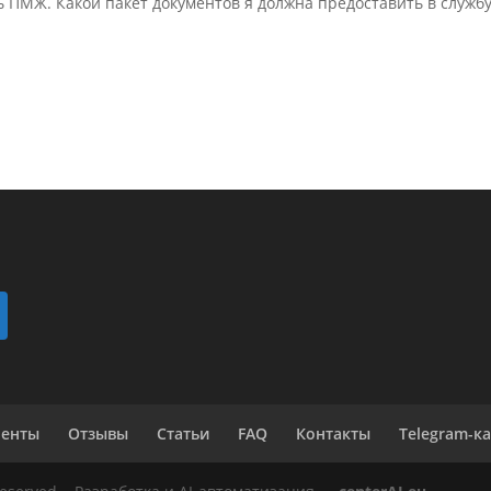
 ПМЖ. Какой пакет документов я должна предоставить в служб
менты
Отзывы
Статьи
FAQ
Контакты
Telegram-к