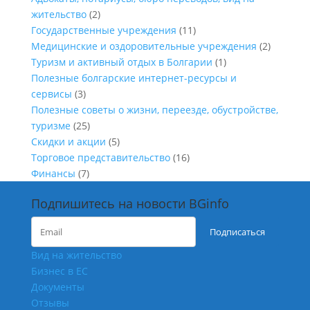
жительство
(2)
Государственные учреждения
(11)
Медицинские и оздоровительные учреждения
(2)
Туризм и активный отдых в Болгарии
(1)
Полезные болгарские интернет-ресурсы и
сервисы
(3)
Полезные советы о жизни, переезде, обустройстве,
туризме
(25)
Скидки и акции
(5)
Торговое представительство
(16)
Финансы
(7)
Подпишитесь на новости BGinfo
Подписаться
Вид на жительство
Бизнес в ЕС
Документы
Отзывы